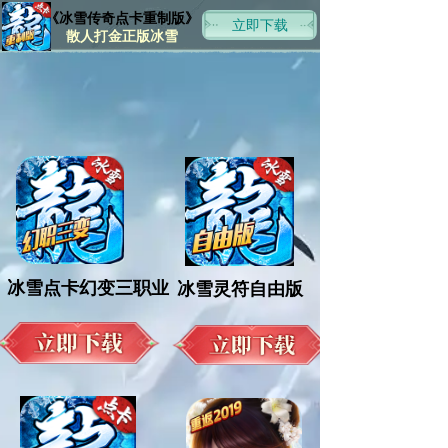
《冰雪传奇点卡重制版》
立即下载
散人打金正版冰雪
冰雪点卡幻变三职业
冰雪灵符自由版