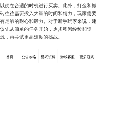
以便在合适的时机进行买卖。此外，打金和搬
砖往往需要投入大量的时间和精力，玩家需要
有足够的耐心和毅力。对于新手玩家来说，建
议先从简单的任务开始，逐步积累经验和资
源，再尝试更高难度的挑战。
冰雪传奇点卡版和盟重英雄冰雪传奇重制版的
首页
公告攻略
游戏资料
游戏客服
更多游戏
官方也对打金和搬砖玩法给予了支持。游戏官
网和官方论坛经常发布打金攻略和市场分析，
帮助玩家更好地了解游戏内的经济系统。此
外，官方还定期举办各种活动，提供额外的打
金机会和奖励。这些举措不仅提升了玩家的游
戏体验，也促进了游戏社区的活跃度。
除了打金和搬砖，这两款游戏的其他玩法也值